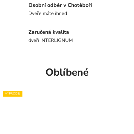
Osobní odběr v Chotěboři
d
Dveře máte ihned
o
m
Zaručená kvalita
dveří INTERLIGNUM
o
v
Oblíbené
AKCE
TIP
VÝPRODEJ