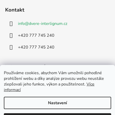
á
Kontakt
p
a
info
@
dvere-interlignum.cz
t
í
‭+420 777 745 240‬‬
‭+420 777 745 240‬‬
Informace pro vás
Používáme cookies, abychom Vám umožnili pohodlné
prohlížení webu a díky analýze provozu webu neustále
Jak rezervovat zboží
zlepšovali jeho funkce, výkon a použitelnost.
Více
Obchodní podmínky
informací
Podmínky ochrany osobních údajů
Nastavení
Vytvořil Shoptet