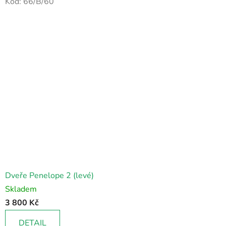
Kód:
66/B/60
Dveře Penelope 2 (levé)
Skladem
3 800 Kč
DETAIL