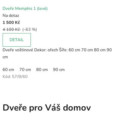
Dveře Memphis 1 (levé)
Na dotaz
1 500 Kč
4 100 Kč
(–63 %)
DETAIL
Dveře voštinové Dekor: ořech Šíře: 60 cm 70 cm 80 cm 90
cm
60 cm
70 cm
80 cm
90 cm
Kód:
57/B/60
Dveře pro Váš domov