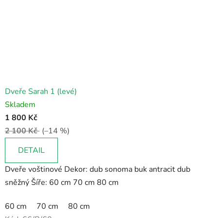
Dveře Sarah 1 (levé)
Skladem
1 800 Kč
2 100 Kč
(–14 %)
DETAIL
Dveře voštinové Dekor: dub sonoma buk antracit dub
sněžný Šíře: 60 cm 70 cm 80 cm
60 cm
70 cm
80 cm