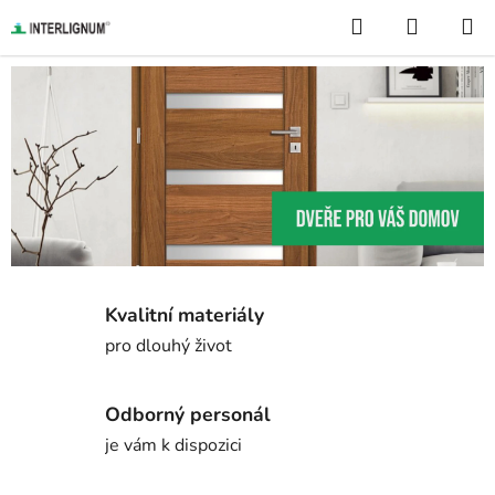
Přejít
Hledat
NÁKUP
na
KOŠÍK
obsah
D
v
e
ř
e
p
Kvalitní materiály
r
pro dlouhý život
o
V
Odborný personál
á
je vám k dispozici
š