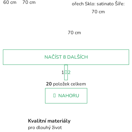
60 cm
70 cm
ořech Sklo: satinato Šíře:
70 cm
70 cm
NAČÍST 8 DALŠÍCH
S
1
t
2
r
O
á
20
položek celkem
v
n
l
k
NAHORU
á
o
d
v
a
á
c
n
Kvalitní materiály
í
í
pro dlouhý život
p