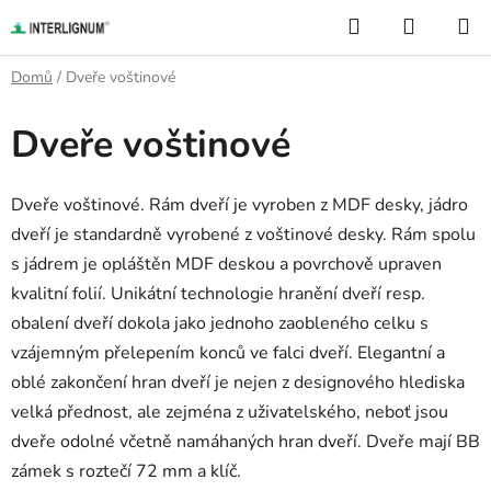
Přejít
Hledat
NÁKUP
na
KOŠÍK
obsah
Domů
/
Dveře voštinové
Dveře voštinové
Dveře voštinové. Rám dveří je vyroben z MDF desky, jádro
dveří je standardně vyrobené z voštinové desky. Rám spolu
s jádrem je opláštěn MDF deskou a povrchově upraven
kvalitní folií. Unikátní technologie hranění dveří resp.
obalení dveří dokola jako jednoho zaobleného celku s
vzájemným přelepením konců ve falci dveří. Elegantní a
oblé zakončení hran dveří je nejen z designového hlediska
velká přednost, ale zejména z uživatelského, neboť jsou
dveře odolné včetně namáhaných hran dveří. Dveře mají BB
zámek s roztečí 72 mm a klíč.