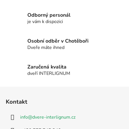
r
v
Odborný personál
k
je vám k dispozici
y
v
ý
Osobní odběr v Chotěboři
p
Dveře máte ihned
i
s
u
Zaručená kvalita
dveří INTERLIGNUM
Z
á
Kontakt
p
a
info
@
dvere-interlignum.cz
t
í