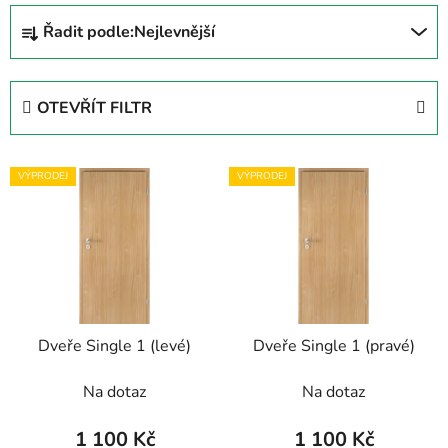
Ř
Řadit podle:
Nejlevnější
a
z
e
OTEVŘÍT FILTR
n
í
V
p
VÝPRODEJ
VÝPRODEJ
ý
r
p
o
i
d
s
u
p
k
r
t
Dveře Single 1 (levé)
Dveře Single 1 (pravé)
o
ů
d
Na dotaz
Na dotaz
u
k
1 100 Kč
1 100 Kč