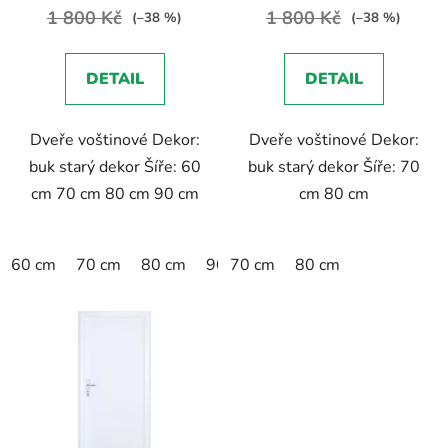
t
1 800 Kč
1 800 Kč
(–38 %)
(–38 %)
ů
DETAIL
DETAIL
Dveře voštinové Dekor:
Dveře voštinové Dekor:
buk starý dekor Šíře: 60
buk starý dekor Šíře: 70
cm 70 cm 80 cm 90 cm
cm 80 cm
60 cm
70 cm
80 cm
90 cm
70 cm
80 cm