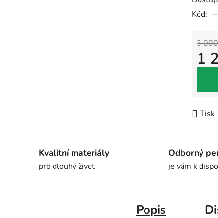
Dostup
Kód:
3 000
1 
Měrná
Tisk
Kvalitní materiály
Odborný pe
pro dlouhý život
je vám k dispo
Popis
Di