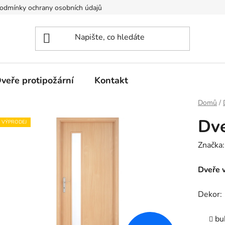
odmínky ochrany osobních údajů
veře protipožární
Kontakt
Domů
/
Dve
VÝPRODEJ
Značka
Dveře 
Dekor:
bu