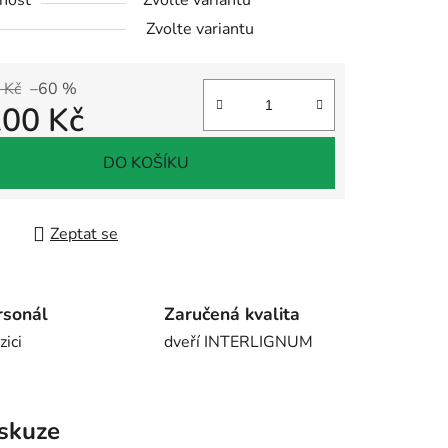
nost
Zvolte variantu
Zvolte variantu
 Kč
–60 %
200 Kč
 cena:
DO KOŠÍKU
Zeptat se
rsonál
Zaručená kvalita
zici
dveří INTERLIGNUM
skuze