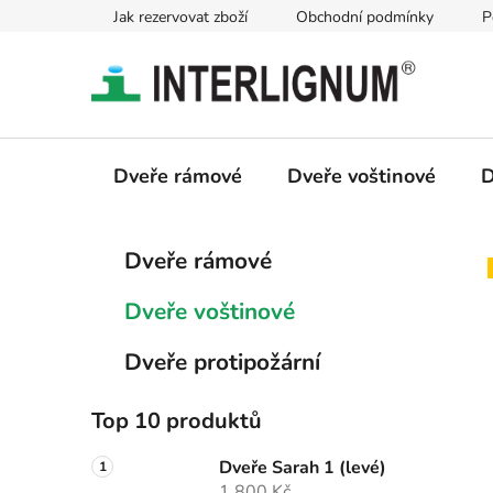
Přejít
Jak rezervovat zboží
Obchodní podmínky
P
na
obsah
Dveře rámové
Dveře voštinové
D
P
K
Přeskočit
Dveře rámové
a
kategorie
o
t
s
Dveře voštinové
e
t
g
r
Dveře protipožární
o
a
r
i
n
Top 10 produktů
e
n
Dveře Sarah 1 (levé)
í
1 800 Kč