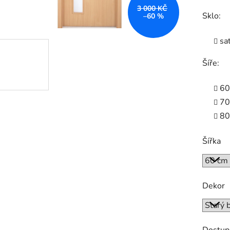
3 000 KČ
Sklo:
–60 %
sa
Šíře:
60
70
80
Šířka
Dekor