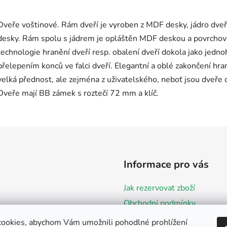
Dveře voštinové. Rám dveří je vyroben z MDF desky, jádro dveř
desky. Rám spolu s jádrem je opláštěn MDF deskou a povrchově u
technologie hranění dveří resp. obalení dveří dokola jako jed
přelepením konců ve falci dveří. Elegantní a oblé zakončení hra
velká přednost, ale zejména z uživatelského, neboť jsou dveře
Dveře mají BB zámek s roztečí 72 mm a klíč.
Informace pro vás
Jak rezervovat zboží
Obchodní podmínky
Podmínky ochrany osobních 
ookies, abychom Vám umožnili pohodlné prohlížení