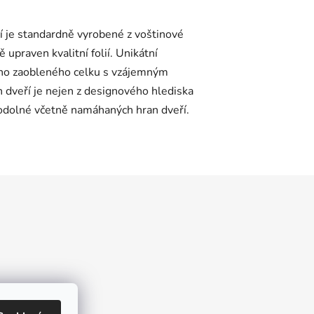
í je standardně vyrobené z voštinové
praven kvalitní folií. Unikátní
noho zaobleného celku s vzájemným
n dveří je nejen z designového hlediska
 odolné včetně namáhaných hran dveří.
údajů