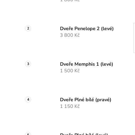
p
a
n
e
Dveře Penelope 2 (levé)
l
3 800 Kč
Dveře Memphis 1 (levé)
1 500 Kč
Dveře Plné bílé (pravé)
1 150 Kč