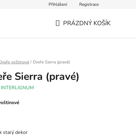
Přihlášení
Registrace
PRÁZDNÝ KOŠÍK
NÁKUPNÍ
KOŠÍK
Dveře voštinové
/
Dveře Sierra (pravé)
ře Sierra (pravé)
:
INTERLIGNUM
voštinové
k starý dekor