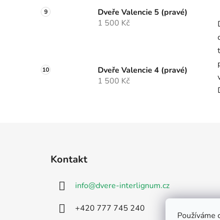
Dveře Valencie 5 (pravé)
1 500 Kč
Dveře Valencie 4 (pravé)
1 500 Kč
Z
á
Kontakt
p
a
info
@
dvere-interlignum.cz
t
í
‭+420 777 745 240‬‬
Používáme c